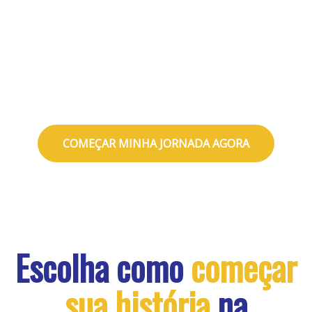
Se você já é graduado e busca novos
horizontes profissionais, a Sudamérica
oferece condições especiais para a sua
segunda graduação. Ingresse sem precisar
de um novo vestibular e tenha um desconto
garantido para impulsionar sua carreira.
COMEÇAR MINHA JORNADA AGORA
Escolha como
começar
sua história
na