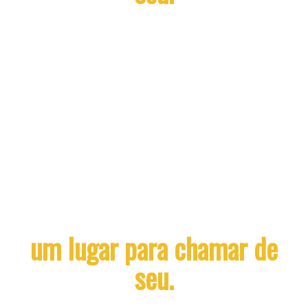
Seu esforço no Exame Nacional do Ensino
Médio vale muito na Sudamérica! Apresente
sua pontuação dos últimos anos, fique
isento do vestibular e garanta descontos
exclusivos em todo o curso. Quanto maior a
sua nota, maior o seu desconto!
Mais que uma faculdade,
um lugar para chamar de
seu.